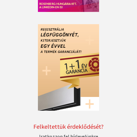
Felkeltettük érdeklődését?
Iratkozzon fel hírlevelünkre