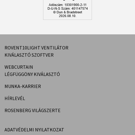
ROVENT10LIGHT VENTILÁTOR
KIVÁLASZTÓ SZOFTVER
WEBCURTAIN
LÉGFÜGGÖNY KIVÁLASZTÓ
MUNKA-KARRIER
HÍRLEVÉL
ROSENBERG VILÁGSZERTE
ADATVÉDELMI NYILATKOZAT