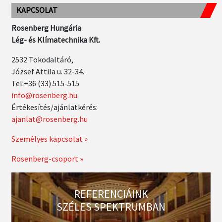
KAPCSOLAT
Rosenberg Hungária
Lég- és Klímatechnika Kft.
2532 Tokodaltáró,
József Attila u. 32-34.
Tel:+36 (33) 515-515
info@rosenberg.hu
Értékesítés/ajánlatkérés:
ajanlat@rosenberg.hu
Személyes kapcsolat »
Rosenberg-csoport »
REFERENCIÁINK
SZÉLES SPEKTRUMBAN