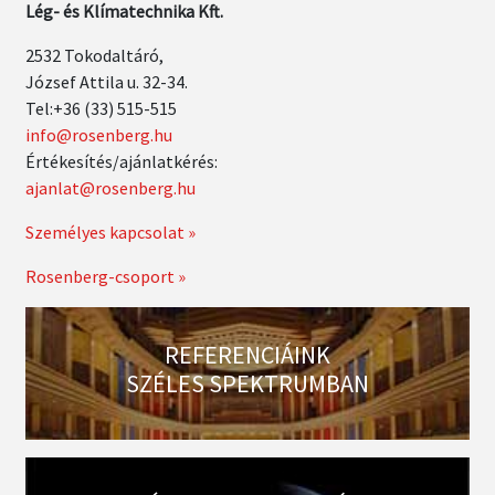
Lég- és Klímatechnika Kft.
2532 Tokodaltáró,
József Attila u. 32-34.
Tel:+36 (33) 515-515
info@rosenberg.hu
Értékesítés/ajánlatkérés:
ajanlat@rosenberg.hu
Személyes kapcsolat »
Rosenberg-csoport »
REFERENCIÁINK
SZÉLES SPEKTRUMBAN