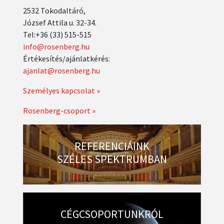
2532 Tokodaltáró,
József Attila u. 32-34.
Tel:+36 (33) 515-515
info@rosenberg.hu
Értékesítés/ajánlatkérés:
ajanlat@rosenberg.hu
Személyes kapcsolat »
Rosenberg-csoport »
REFERENCIÁINK
SZÉLES SPEKTRUMBAN
CÉGCSOPORTUNKRÓL