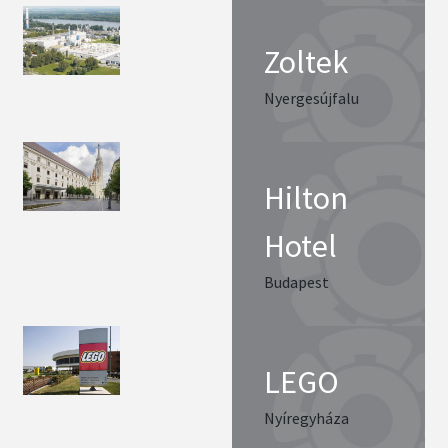
Zoltek
Nyergesújfalu
Hilton
Hotel
Budapest
LEGO
Nyíregyháza