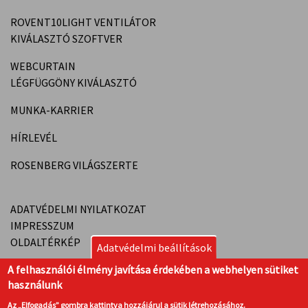
ROVENT10LIGHT VENTILÁTOR
KIVÁLASZTÓ SZOFTVER
WEBCURTAIN
LÉGFÜGGÖNY KIVÁLASZTÓ
MUNKA-KARRIER
HÍRLEVÉL
ROSENBERG VILÁGSZERTE
ADATVÉDELMI NYILATKOZAT
IMPRESSZUM
OLDALTÉRKÉP
Adatvédelmi beállítások
A felhasználói élmény javítása érdekében a webhelyen sütiket
használunk
Az „Elfogadás” gombra kattintva hozzájárul a sütik létrehozásához.