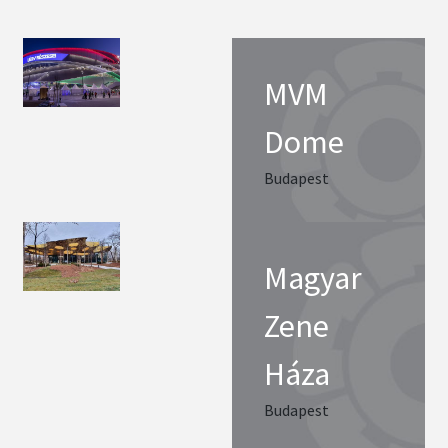
MVM
Dome
Budapest
Magyar
Zene
Háza
Budapest