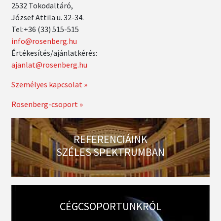
2532 Tokodaltáró,
József Attila u. 32-34.
Tel:+36 (33) 515-515
info@rosenberg.hu
Értékesítés/ajánlatkérés:
ajanlat@rosenberg.hu
Személyes kapcsolat »
Rosenberg-csoport »
REFERENCIÁINK
SZÉLES SPEKTRUMBAN
CÉGCSOPORTUNKRÓL