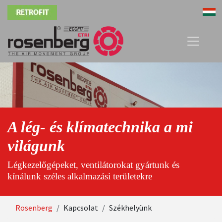
Ugrás
Image
a
tartalomra
A lég- és klímatechnika a mi
világunk
Légkezelőgépeket, ventilátorokat gyártunk és
kínálunk széles alkalmazási területekre
Morzsa
Rosenberg
Kapcsolat
Székhelyünk