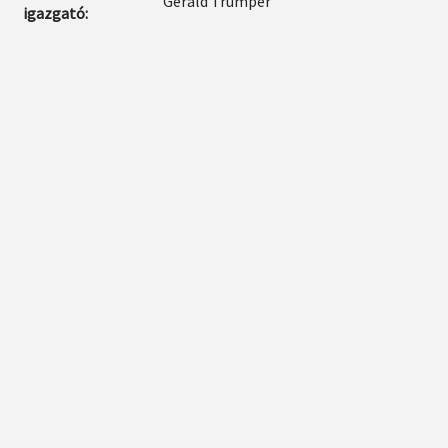
Gerald Trümper
igazgató: