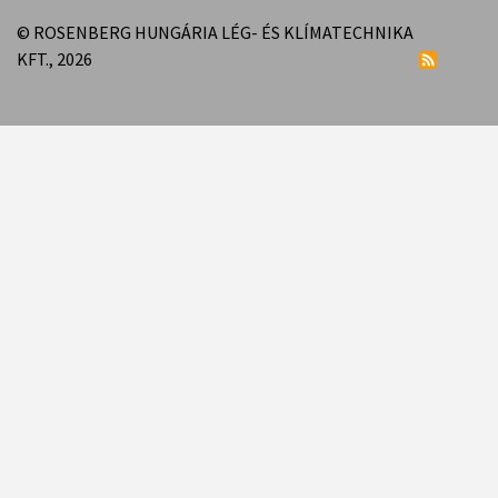
© ROSENBERG HUNGÁRIA LÉG- ÉS KLÍMATECHNIKA
KFT., 2026