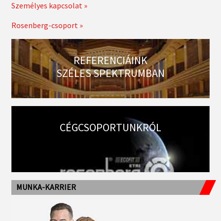
Személyes kapcsolat »
Rosenberg-csoport »
REFERENCIÁINK
SZÉLES SPEKTRUMBAN
CÉGCSOPORTUNKRÓL
MUNKA-KARRIER