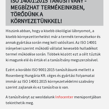
ISO 14001:2015 TANÚSÍTVÁNY -
MEGBÍZHAT TERMÉKEINKBEN,
TÖRŐDÜNK A
KÖRNYEZETÜNKKEL!
Hiszünk abban, hogy a kisebb ökológiai lábnyomot, a
kisebb környezetterhelést már a termék tervezésekor és
annak gyártása során meg kell valósítani. Az ISO 14001
irányelvei szerint működő vállalat kevesebb hulladékot
termel működése során. Többek között ezt a célt tűztük
ki magunk elé és értük el a tanúsítvány megszerzésével.
Ezért a
korábbi ISO 9001:2015 tanúsításunk mellett a
Rosenberg Hungária Kft. céges és gyártási folyamatai
immár az ISO 14001:2015 környezetvédelmi szabvány
szerint zajlanak és ez tanúsítva is van.
A tanúsítványt az weoldalunk
Infocenter
menüpontjában
tekinthetik meg.