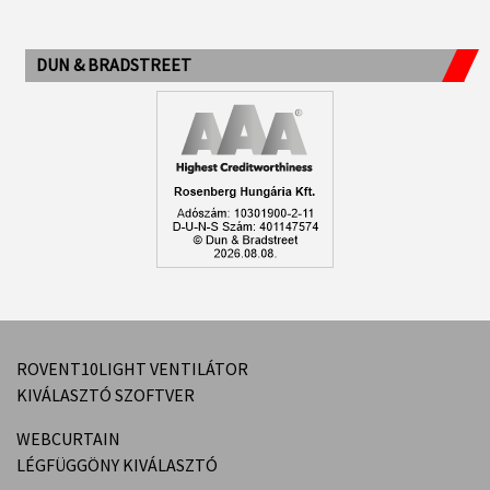
DUN & BRADSTREET
ROVENT10LIGHT VENTILÁTOR
KIVÁLASZTÓ SZOFTVER
WEBCURTAIN
LÉGFÜGGÖNY KIVÁLASZTÓ