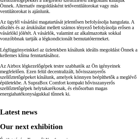
szellőztetőgépekkel a megfelelő szellőztetési megoldást kínáljuk
Önnek.
Alternatív megoldásként tetőventilátorokat vagy más
ventilátorokat is ajánlunk
.
Az ügyfél vásárlási magatartását jelentősen befolyásolja hangulata.
A
díszítés és az árukínálat mellett számos tényező befolyásolja erősen a
vásárlókl jólétét.
A vásárlók, valamint az alkalmazottak sokkal
vonzóbbnak tartják a légkondicionált bemutatótermeket.
Légfüggönyeinkkel az üzletekben kínálunk ideális megoldást Önnek a
kellemes klíma fenntartásához.
Az Airbox légkezelőgépek testre szabhatók az Ön igényeinek
megfelelően.
Ezen felül decentralizált, hővisszanyerős
szellőztetőgépeket kínálunk, amelyek könnyen beépíthetők a meglévő
épületekbe.
A SupraBox Comfort kompakt hővisszanyerős
szellőztetőgépek helytakarékosak, és elsősorban magas
energiahatékonyságukkal tűnnek ki.
Latest news
Our next exhibition