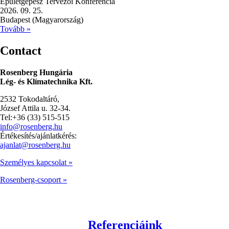
Épületgépész Tervezői Konferencia
2026. 09. 25.
Budapest (Magyarország)
Tovább »
Contact
Rosenberg Hungária
Lég- és Klímatechnika Kft.
2532 Tokodaltáró,
József Attila u. 32-34.
Tel:+36 (33) 515-515
info@rosenberg.hu
Értékesítés/ajánlatkérés:
ajanlat@rosenberg.hu
Személyes kapcsolat »
Rosenberg-csoport »
Referenciáink