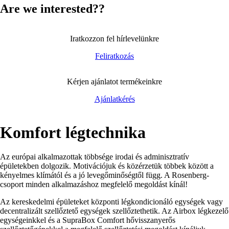
Are we interested??
Iratkozzon fel hírlevelünkre
Feliratkozás
Kérjen ajánlatot termékeinkre
Ajánlatkérés
Komfort légtechnika
Az európai alkalmazottak többsége irodai és adminisztratív
épületekben dolgozik.
Motivációjuk és közérzetük többek között a
kényelmes klímától és a jó levegőminőségtől függ.
A Rosenberg-
csoport minden alkalmazáshoz megfelelő megoldást kínál!
Az kereskedelmi épületeket
központi légkondicionáló egységek vagy
decentralizált szellőztető egységek szellőztethetik.
Az Airbox légkezelő
egységeinkkel és a SupraBox Comfort hővisszanyerős