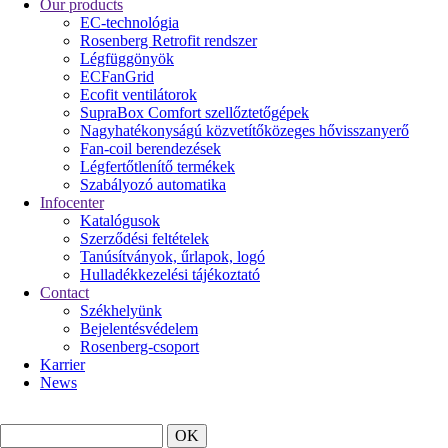
Our products
EC-technológia
Rosenberg Retrofit rendszer
Légfüggönyök
ECFanGrid
Ecofit ventilátorok
SupraBox Comfort szellőztetőgépek
Nagyhatékonyságú közvetítőközeges hővisszanyerő
Fan-coil berendezések
Légfertőtlenítő termékek
Szabályozó automatika
Infocenter
Katalógusok
Szerződési feltételek
Tanúsítványok, űrlapok, logó
Hulladékkezelési tájékoztató
Contact
Székhelyünk
Bejelentésvédelem
Rosenberg-csoport
Karrier
News
Search