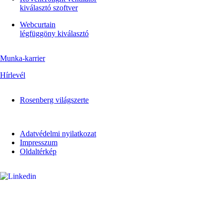
kiválasztó szoftver
Webcurtain
légfüggöny kiválasztó
Munka-karrier
Hírlevél
Rosenberg világszerte
Adatvédelmi nyilatkozat
Impresszum
Oldaltérkép