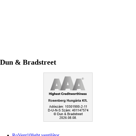
Dun & Bradstreet
RoVent10light ventilátor