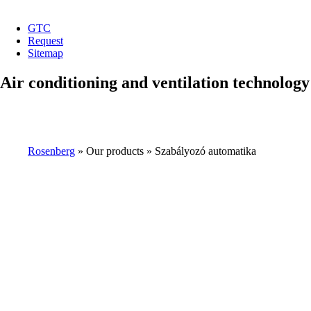
GTC
Request
top
Sitemap
menu
Air conditioning and ventilation technology
Rosenberg
Our products
Szabályozó automatika
Breadcrumb