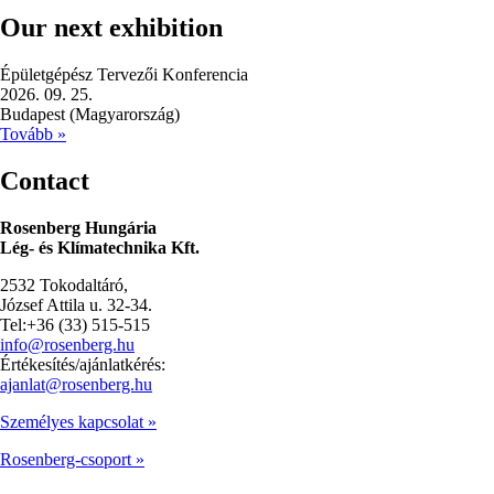
Our next exhibition
Épületgépész Tervezői Konferencia
2026. 09. 25.
Budapest (Magyarország)
Tovább »
Contact
Rosenberg Hungária
Lég- és Klímatechnika Kft.
2532 Tokodaltáró,
József Attila u. 32-34.
Tel:+36 (33) 515-515
info@rosenberg.hu
Értékesítés/ajánlatkérés:
ajanlat@rosenberg.hu
Személyes kapcsolat »
Rosenberg-csoport »