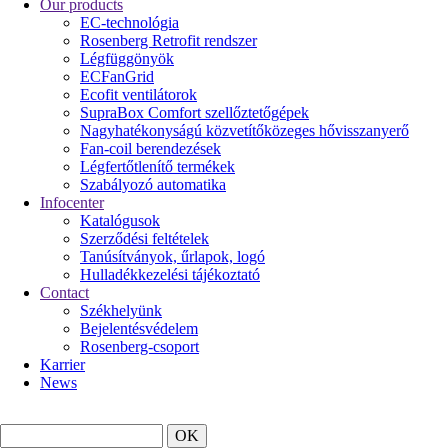
Our products
EC-technológia
Rosenberg Retrofit rendszer
Légfüggönyök
ECFanGrid
Ecofit ventilátorok
SupraBox Comfort szellőztetőgépek
Nagyhatékonyságú közvetítőközeges hővisszanyerő
Fan-coil berendezések
Légfertőtlenítő termékek
Szabályozó automatika
Infocenter
Katalógusok
Szerződési feltételek
Tanúsítványok, űrlapok, logó
Hulladékkezelési tájékoztató
Contact
Székhelyünk
Bejelentésvédelem
Rosenberg-csoport
Karrier
News
Search