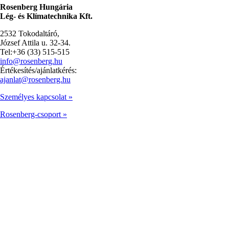
Rosenberg Hungária
Lég- és Klímatechnika Kft.
2532 Tokodaltáró,
József Attila u. 32-34.
Tel:+36 (33) 515-515
info@rosenberg.hu
Értékesítés/ajánlatkérés:
ajanlat@rosenberg.hu
Személyes kapcsolat »
Rosenberg-csoport »