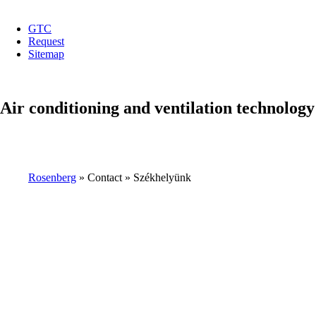
GTC
Request
top
Sitemap
menu
Air conditioning and ventilation technology
Rosenberg
Contact
Székhelyünk
Breadcrumb