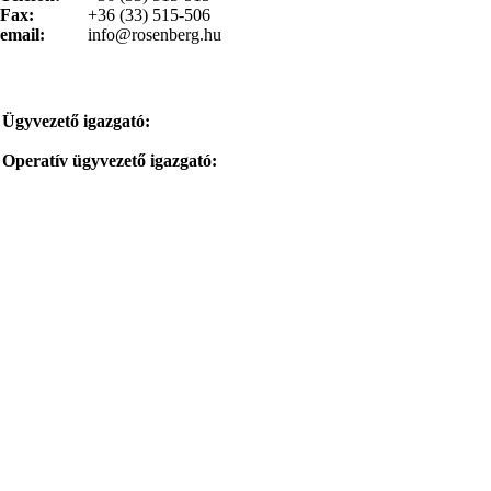
Fax:
+36 (33) 515-506
email:
info@rosenberg.hu
Ügyvezető igazgató:
Operatív ügyvezető igazgató: