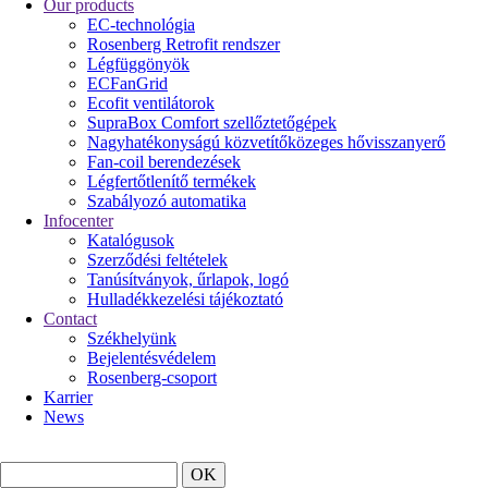
Our products
EC-technológia
Rosenberg Retrofit rendszer
Légfüggönyök
ECFanGrid
Ecofit ventilátorok
SupraBox Comfort szellőztetőgépek
Nagyhatékonyságú közvetítőközeges hővisszanyerő
Fan-coil berendezések
Légfertőtlenítő termékek
Szabályozó automatika
Infocenter
Katalógusok
Szerződési feltételek
Tanúsítványok, űrlapok, logó
Hulladékkezelési tájékoztató
Contact
Székhelyünk
Bejelentésvédelem
Rosenberg-csoport
Karrier
News
Search