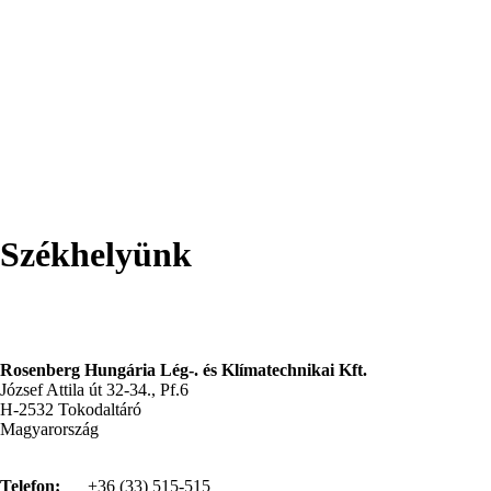
Székhelyünk
Rosenberg Hungária Lég-. és Klímatechnikai Kft.
József Attila út 32-34., Pf.6
H-2532 Tokodaltáró
Magyarország
Telefon:
+36 (33) 515-515