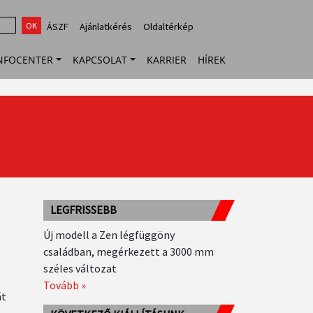
top
ÁSZF
Ajánlatkérés
Oldaltérkép
menu
NFOCENTER
KAPCSOLAT
KARRIER
HÍREK
LEGFRISSEBB
Új modell a Zen légfüggöny
családban, megérkezett a 3000 mm
széles változat
Tovább »
át