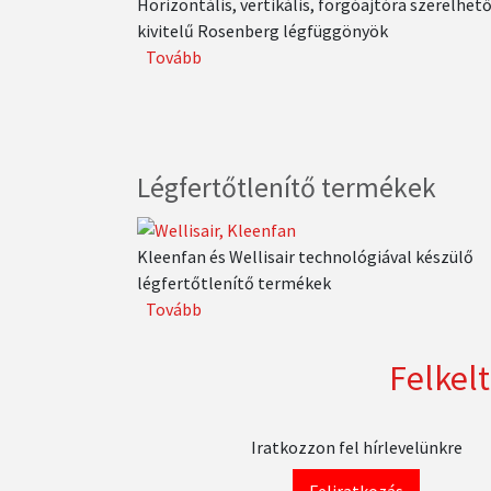
Horizontális, vertikális, forgóajtóra szerelhet
kivitelű Rosenberg légfüggönyök
Tovább
(Légfüggönyök)
Légfertőtlenítő termékek
Kleenfan és Wellisair technológiával készülő
légfertőtlenítő termékek
Tovább
(Légfertőtlenítő
termékek)
Felkel
Iratkozzon fel hírlevelünkre