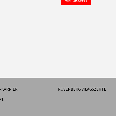
Ajánlatkérés
-KARRIER
ROSENBERG VILÁGSZERTE
ÉL