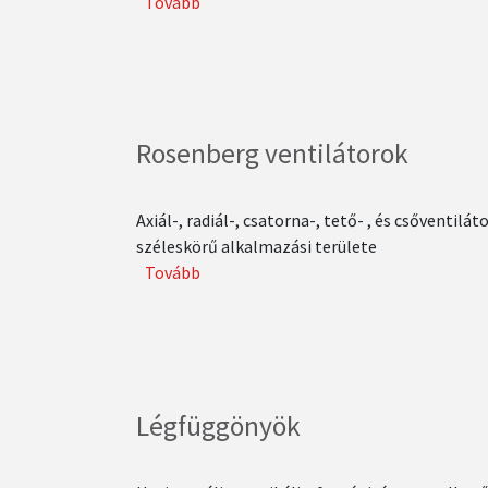
Tovább
(Airbox
légkezelőgépek)
Rosenberg ventilátorok
Axiál-, radiál-, csatorna-, tető- , és csőventilát
széleskörű alkalmazási területe
Tovább
(Rosenberg
ventilátorok)
Légfüggönyök