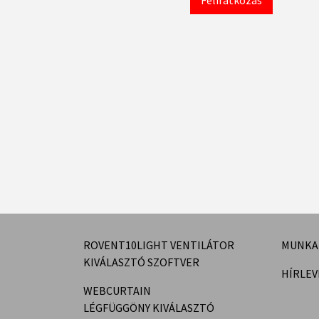
Feliratkozás
ROVENT10LIGHT VENTILÁTOR
MUNKA
KIVÁLASZTÓ SZOFTVER
HÍRLEV
WEBCURTAIN
LÉGFÜGGÖNY KIVÁLASZTÓ