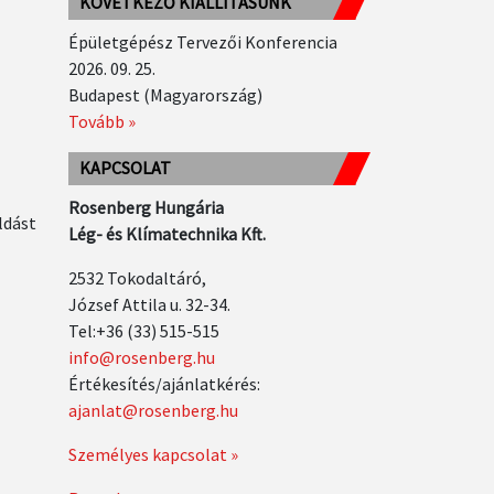
KÖVETKEZŐ KIÁLLÍTÁSUNK
Épületgépész Tervezői Konferencia
2026. 09. 25.
Budapest (Magyarország)
Tovább »
KAPCSOLAT
Rosenberg Hungária
ldást
Lég- és Klímatechnika Kft.
2532 Tokodaltáró,
József Attila u. 32-34.
Tel:+36 (33) 515-515
info@rosenberg.hu
Értékesítés/ajánlatkérés:
ajanlat@rosenberg.hu
k
Személyes kapcsolat »