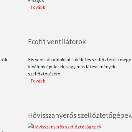
kínáljuk
Tovább
(Rosenberg
Retrofit
rendszer)
Ecofit ventilátorok
orok
Kis ventilátorainkkal tökéletes szellőztetési mego
kínálunk épületek, vagy más létesítmények
szellőztetésére
Tovább
(Ecofit
ventilátorok)
Hővisszanyerős szellőztetőgépe