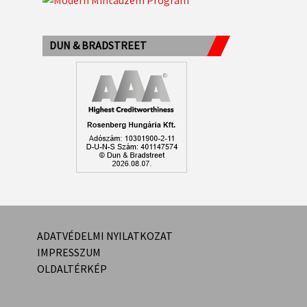
DUN & BRADSTREET
ADATVÉDELMI NYILATKOZAT
IMPRESSZUM
OLDALTÉRKÉP