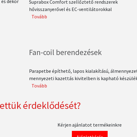
ő és dekor
Suprabox Comfort szellőztető rendszerek
hővisszanyerővel és EC-ventilátorokkal
Tovább
(Hővisszanyerős
szellőztetőgépek)
Fan-coil berendezések
Parapetbe építhető, lapos kialakítású, álmennyezet
mennyezeti kazettás kivitelben is kapható készülé
Tovább
(Fan-
coil
berendezések)
tettük érdeklődését?
Kérjen ajánlatot termékeinkre