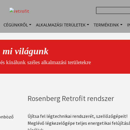
Image
Keresés
Main
CÉGÜNKRŐL
ALKALMAZÁSI TERÜLETEK
TERMÉKEINK
I
navigation
a mi világunk
s kínálunk széles alkalmazási területekre
Rosenberg Retrofit rendszer
Újítsa fel légtechnikai rendszerét, szellőzőgépeit!
lönböző
Meglévő légkezelőgépe teljes energetikai felújítás