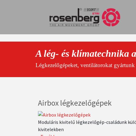
Ugrás
a
tartalomra
A lég- és klímatechnika 
Légkezelőgépeket, ventilátorokat gyártunk é
Airbox légkezelőgépek
Moduláris kivitelű légkezelőgép-családunk kü
kivitelekben