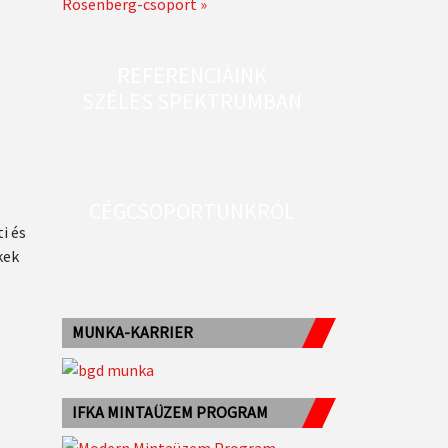
Rosenberg-csoport »
REFERENCIÁINK
SZÉLES SPEKTRUMBAN
CÉGCSOPORTUNKRÓL
i és
kek
MUNKA-KARRIER
IFKA MINTAÜZEM PROGRAM