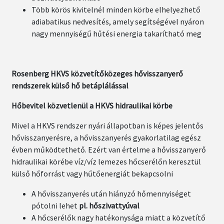
Több körös kivitelnél minden körbe elhelyezhető
adiabatikus nedvesítés, amely segítségével nyáron
nagy mennyiségű hűtési energia takarítható meg
Rosenberg HKVS közvetítőközeges hővisszanyerő
rendszerek külső hő betáplálással
Hőbevitel közvetlenül a HKVS hidraulikai körbe
Mivel a HKVS rendszer nyári állapotban is képes jelentős
hővisszanyerésre, a hővisszanyerés gyakorlatilag egész
évben működtethető. Ezért van értelme a hővisszanyerő
hidraulikai körébe víz/víz lemezes hőcserélőn keresztül
külső hőforrást vagy hűtőenergiát bekapcsolni
A hővisszanyerés után hiányzó hőmennyiséget
pótolni lehet
pl. hőszivattyúval
A hőcserélők nagy hatékonysága miatt a közvetítő