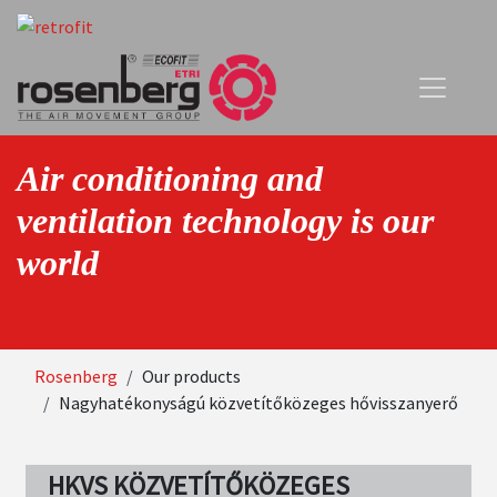
Skip
Image
to
main
content
Air conditioning and
ventilation technology is our
world
Breadcrumb
Rosenberg
Our products
Nagyhatékonyságú közvetítőközeges hővisszanyerő
HKVS KÖZVETÍTŐKÖZEGES