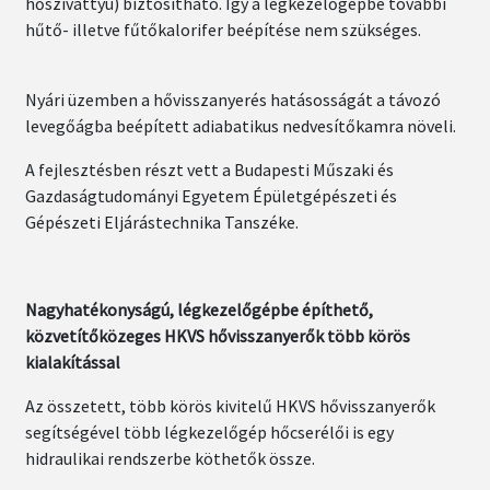
hőszivattyú) biztosítható. Így a légkezelőgépbe további
hűtő- illetve fűtőkalorifer beépítése nem szükséges.
Nyári üzemben a hővisszanyerés hatásosságát a távozó
levegőágba beépített adiabatikus nedvesítőkamra növeli.
A fejlesztésben részt vett a Budapesti Műszaki és
Gazdaságtudományi Egyetem Épületgépészeti és
Gépészeti Eljárástechnika Tanszéke.
Nagyhatékonyságú, légkezelőgépbe építhető,
közvetítőközeges HKVS hővisszanyerők több körös
kialakítással
Az összetett, több körös kivitelű HKVS hővisszanyerők
segítségével több légkezelőgép hőcserélői is egy
hidraulikai rendszerbe köthetők össze.