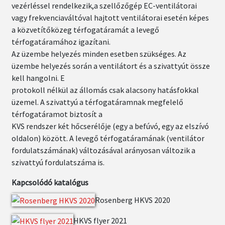
vezérléssel rendelkezik,a szellőzőgép EC-ventilátorai
vagy frekvenciaváltóval hajtott ventilátorai esetén képes
a közvetítőközeg térfogatáramát a levegő
térfogatáramához igazítani.
Az üzembe helyezés minden esetben szükséges. Az
üzembe helyezés során a ventilátort és a szivattyút össze
kell hangolni. E
protokoll nélkül az állomás csak alacsony hatásfokkal
üzemel. A szivattyú a térfogatáramnak megfelelő
térfogatáramot biztosít a
KVS rendszer két hőcserélője (egy a befúvó, egy az elszívó
oldalon) között. A levegő térfogatáramának (ventilátor
fordulatszámának) változásával arányosan változik a
szivattyú fordulatszáma is.
Kapcsolódó katalógus
Rosenberg HKVS 2020
HKVS flyer 2021