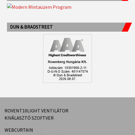
DUN & BRADSTREET
ROVENT10LIGHT VENTILÁTOR
KIVÁLASZTÓ SZOFTVER
WEBCURTAIN