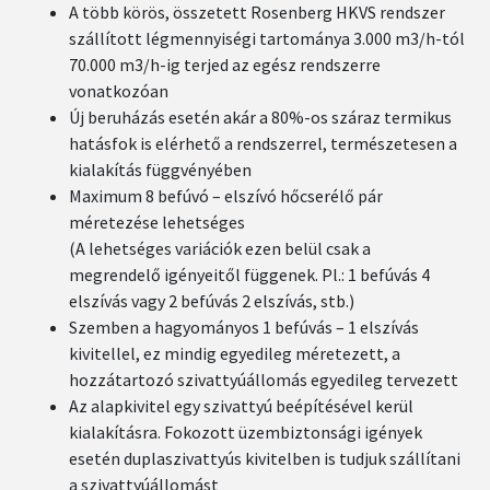
A több körös, összetett Rosenberg HKVS rendszer
szállított légmennyiségi tartománya 3.000 m3/h-tól
70.000 m3/h-ig terjed az egész rendszerre
vonatkozóan
Új beruházás esetén akár a 80%-os száraz termikus
hatásfok is elérhető a rendszerrel, természetesen a
kialakítás függvényében
Maximum 8 befúvó – elszívó hőcserélő pár
méretezése lehetséges
(A lehetséges variációk ezen belül csak a
megrendelő igényeitől függenek. Pl.: 1 befúvás 4
elszívás vagy 2 befúvás 2 elszívás, stb.)
Szemben a hagyományos 1 befúvás – 1 elszívás
kivitellel, ez mindig egyedileg méretezett, a
hozzátartozó szivattyúállomás egyedileg tervezett
Az alapkivitel egy szivattyú beépítésével kerül
kialakításra. Fokozott üzembiztonsági igények
esetén duplaszivattyús kivitelben is tudjuk szállítani
a szivattyúállomást