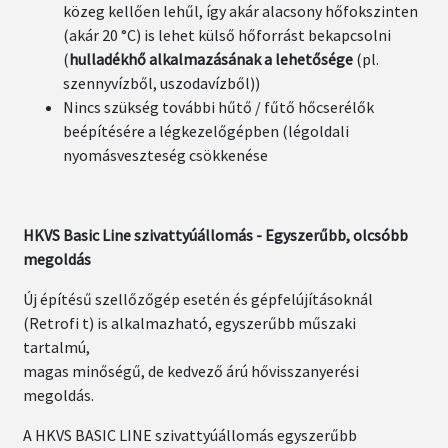
közeg kellően lehűl, így akár alacsony hőfokszinten
(akár 20 °C) is lehet külső hőforrást bekapcsolni
(
hulladékhő alkalmazásának a lehetősége
(pl.
szennyvízből, uszodavízből))
Nincs szükség további hűtő / fűtő hőcserélők
beépítésére a légkezelőgépben (légoldali
nyomásveszteség csökkenése
HKVS Basic Line szivattyúállomás - Egyszerűbb, olcsóbb
megoldás
Új építésű szellőzőgép esetén és gépfelújításoknál
(Retrofi t) is alkalmazható, egyszerűbb műszaki
tartalmú,
magas minőségű, de kedvező árú hővisszanyerési
megoldás.
A HKVS BASIC LINE szivattyúállomás egyszerűbb