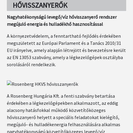
HŐVISSZANYERŐK
Nagyhatékonyságú levegő/víz hővisszanyerő rendszer
megújuló energia és hulladékhő hasznosítással
A környezetvédelem, a fenntartható fejlődés érdekében
megszületett az Európai Parlament és a Tanács 2010/31
EU irányelve, amely alapján létrejött és bevezetésre került
az EN 13053 szabvány, amely a légkezelőgépek osztályba
sorolásáról rendelkezik.
A Rosenberg Hungária Kft. a fenti szabvány betartása
érdekében a légkezelőgépekben alkalmazott, az eddig
alacsony hatásfokkal működő közvetítőközeges
hővisszanyerő helyett a speciális feladatokat kielégítő,
megújuló- és hulladékenergia felhasználására alkalmas
nagyhatékonyságú közvetítőközeges levegő/víz