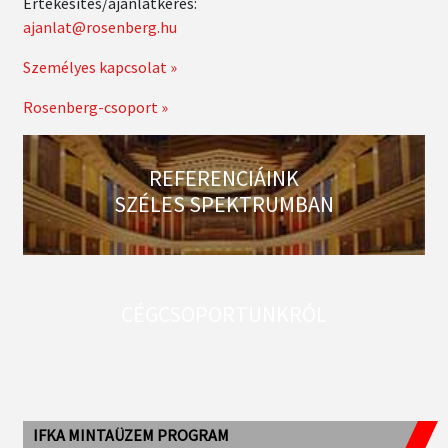
Értékesítés/ajánlatkérés:
ajanlat@rosenberg.hu
Személyes kapcsolat »
Rosenberg-csoport »
REFERENCIÁINK
SZÉLES SPEKTRUMBAN
CÉGCSOPORTUNKRÓL
IFKA MINTAÜZEM PROGRAM