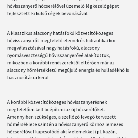
hővisszanyerő hőcserélővel üzemelő légkezelőgépet
fejlesztett ki külső cégek bevonásával.
A klasszikus alacsony hatásfokú közvetítőközeges
hővisszanyerőt megfelelő elemek és hidraulikai kör
megválasztásával nagy hatásfokú, alacsony
nyomásveszteségű hővisszanyerővé alakítottuk,
miközben a korábbi rendszerektől eltérően már az
alacsony hőmérsékletű megújuló energia és hulladékhő is
hasznosításra kerül.
A korábbi közvetítőközeges hővisszanyerésnek
megfelelően kell beépíteni az új hőcserélőket.
Amennyiben szükséges, a szellőző levegő tervezett
hőmérséklete szintén a hővisszanyerő körhöz lemezes
hőcserélővel kapcsolódó aktív elemekkel (pl. kazán,