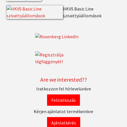
HKVS Basic Line
szivattyúállomások
Are we interested??
Iratkozzon fel hírlevelünkre
Feliratkozás
Kérjen ajánlatot termékeinkre
Ajánlatkérés