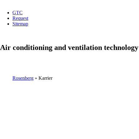
GTC
Request
top
Sitemap
menu
Air conditioning and ventilation technology
Rosenberg
Karrier
Breadcrumb