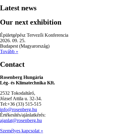
Latest news
Our next exhibition
Épületgépész Tervezői Konferencia
2026. 09. 25.
Budapest (Magyarország)
Tovább »
Contact
Rosenberg Hungária
Lég- és Klímatechnika Kft.
2532 Tokodaltáró,
József Attila u. 32-34.
Tel:+36 (33) 515-515
info@rosenberg.hu
Értékesítés/ajánlatkérés:
ajanlat@rosenberg.hu
Személyes kapcsolat »