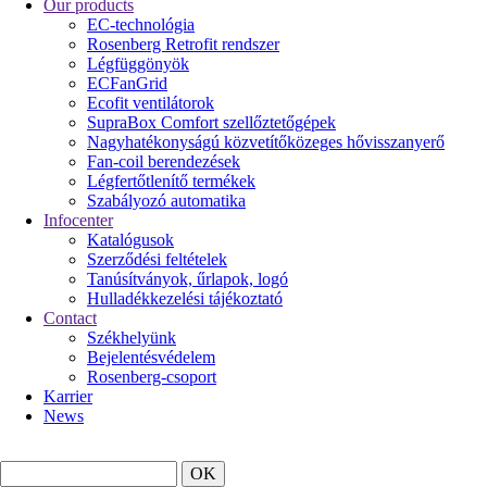
Our products
EC-technológia
Rosenberg Retrofit rendszer
Légfüggönyök
ECFanGrid
Ecofit ventilátorok
SupraBox Comfort szellőztetőgépek
Nagyhatékonyságú közvetítőközeges hővisszanyerő
Fan-coil berendezések
Légfertőtlenítő termékek
Szabályozó automatika
Infocenter
Katalógusok
Szerződési feltételek
Tanúsítványok, űrlapok, logó
Hulladékkezelési tájékoztató
Contact
Székhelyünk
Bejelentésvédelem
Rosenberg-csoport
Karrier
News
Search