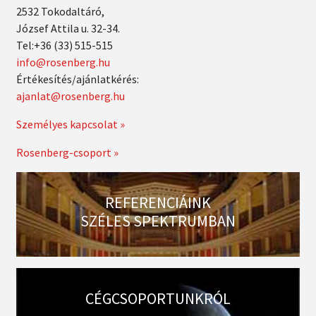
2532 Tokodaltáró,
József Attila u. 32-34.
Tel:+36 (33) 515-515
info@rosenberg.hu
Értékesítés/ajánlatkérés:
ajanlat@rosenberg.hu
Személyes kapcsolat »
Rosenberg-csoport »
REFERENCIÁINK
SZÉLES SPEKTRUMBAN
CÉGCSOPORTUNKRÓL