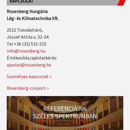
KAPCSOLAT
Rosenberg Hungária
Lég- és Klímatechnika Kft.
2532 Tokodaltáró,
József Attila u. 32-34.
Tel:+36 (33) 515-515
info@rosenberg.hu
Értékesítés/ajánlatkérés:
ajanlat@rosenberg.hu
Személyes kapcsolat »
Rosenberg-csoport »
REFERENCIÁINK
SZÉLES SPEKTRUMBAN