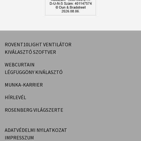
ROVENT10LIGHT VENTILÁTOR
KIVÁLASZTÓ SZOFTVER
WEBCURTAIN
LÉGFÜGGÖNY KIVÁLASZTÓ
MUNKA-KARRIER
HÍRLEVÉL
ROSENBERG VILÁGSZERTE
ADATVÉDELMI NYILATKOZAT
IMPRESSZUM